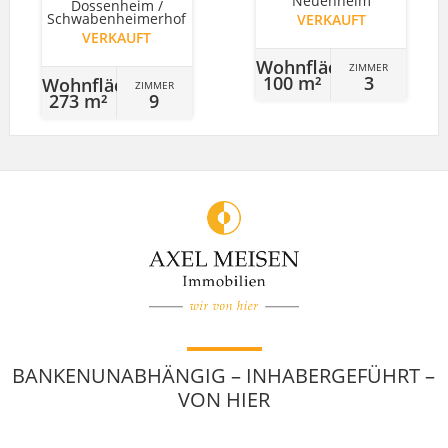
Neuenheim
Dossenheim /
Schwabenheimerhof
VERKAUFT
VERKAUFT
Wohnfläche
ZIMMER
100 m²
3
Wohnfläche
ZIMMER
273 m²
9
BANKENUNABHÄNGIG – INHABERGEFÜHRT –
VON HIER