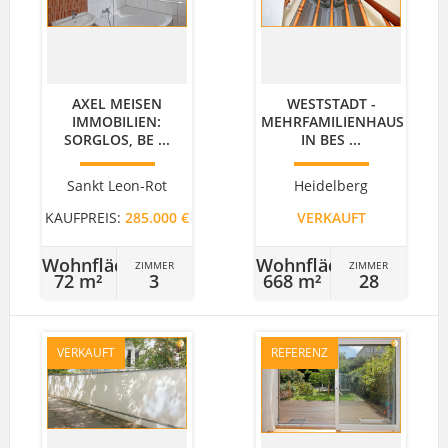
AXEL MEISEN
WESTSTADT -
IMMOBILIEN:
MEHRFAMILIENHAUS
SORGLOS, BE ...
IN BES ...
Sankt Leon-Rot
Heidelberg
KAUFPREIS:
285.000 €
VERKAUFT
Wohnfläche
Wohnfläche
ZIMMER
ZIMMER
72 m²
3
668 m²
28
VERKAUFT
REFERENZ