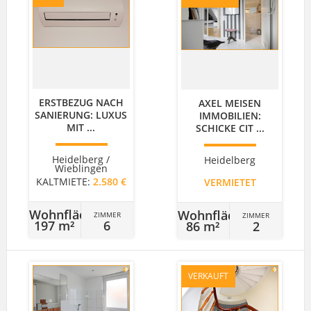
ERSTBEZUG NACH
AXEL MEISEN
SANIERUNG: LUXUS
IMMOBILIEN:
MIT ...
SCHICKE CIT ...
Heidelberg /
Heidelberg
Wieblingen
KALTMIETE:
2.580 €
VERMIETET
Wohnfläche
Wohnfläche
ZIMMER
ZIMMER
197 m²
6
86 m²
2
VERKAUFT